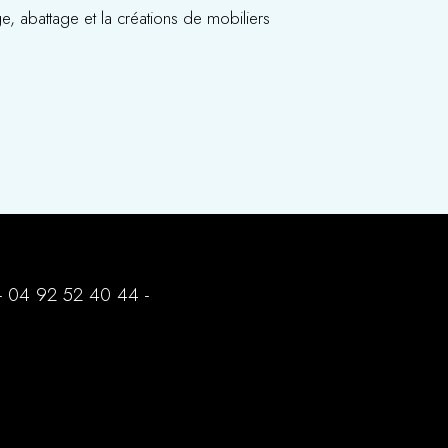
e, abattage et la créations de mobiliers
-
04 92 52 40 44
-