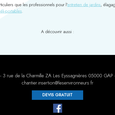
iculiers que les professionnels pour l'
entretien de jardins
, élagag
éli-portables
.
A découvrir aussi :
- 3 rue de la Charmille ZA Les Eyssagnières 05000 GAP 
chantier.insertion@lesenvironneurs.fr
DEVIS GRATUIT