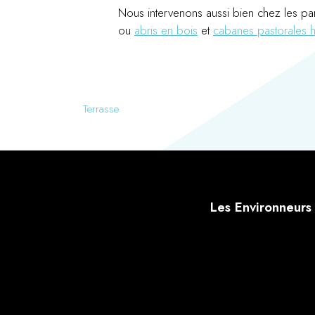
Nous intervenons aussi bien chez les part
ou
abris en bois
et
cabanes pastorales h
Terrasse
Les Environneurs