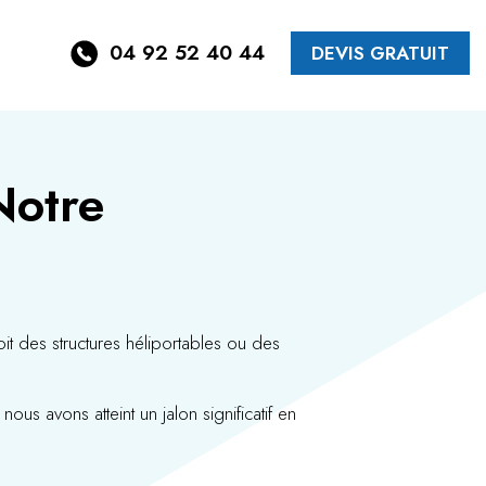
04 92 52 40 44
DEVIS GRATUIT
Notre
t des structures héliportables ou des
us avons atteint un jalon significatif en